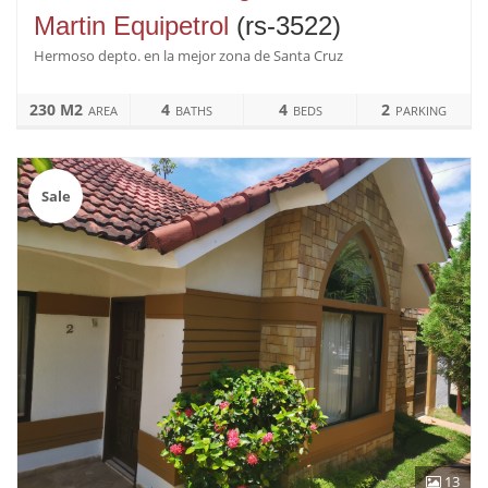
Martin Equipetrol
(rs-3522)
Hermoso depto. en la mejor zona de Santa Cruz
230 M2
4
4
2
AREA
BATHS
BEDS
PARKING
Sale
13