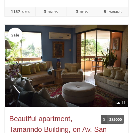
1157
3
3
5
AREA
BATHS
BEDS
PARKING
Sale
11
Beautiful apartment,
$
285000
Tamarindo Building, on Av. San