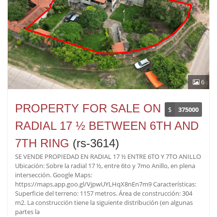
6
PROPERTY FOR SALE ON
$
375000
RADIAL 17 ½ BETWEEN 6TH AND
7TH RING
(rs-3614)
SE VENDE PROPIEDAD EN RADIAL 17 ½ ENTRE 6TO Y 7TO ANILLO
Ubicación: Sobre la radial 17 ½, entre 6to y 7mo Anillo, en plena
intersección. Google Maps:
https://maps.app.goo.gl/VjpwUYLHqX8nEn7m9 Características:
Superficie del terreno: 1157 metros. Área de construcción: 304
m2. La construcción tiene la siguiente distribución (en algunas
partes la