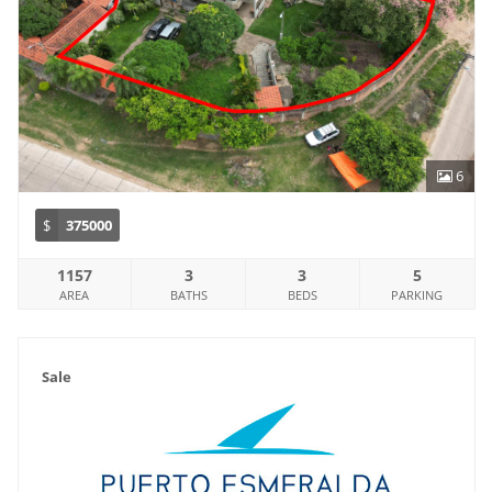
6
$
375000
1157
3
3
5
AREA
BATHS
BEDS
PARKING
Sale