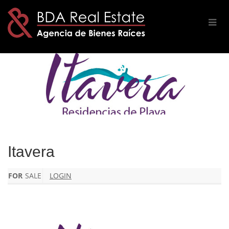
ITAVERA
Itavera
FOR
SALE
LOGIN