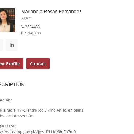
Marianela Rosas Fernandez
Agent
3334433
72140233
ew Profile
Contact
SCRIPTION
cación:
 la radial 17 ½, entre 6to y 7mo Anillo, en plena
ina de intersección.
le Maps:
s://maps.app.goo.gl/VjpwUYLHqX8nEn7m9