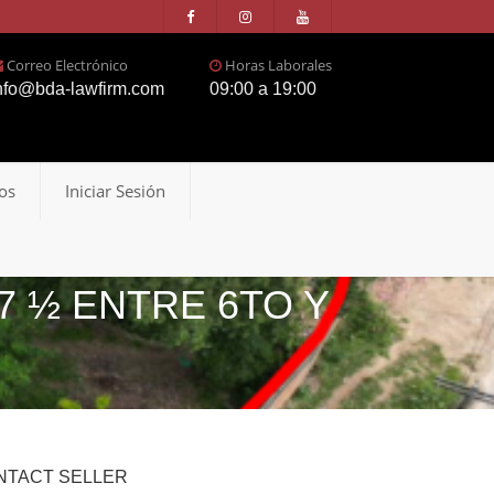
Correo Electrónico
Horas Laborales
nfo@bda-lawfirm.com
09:00 a 19:00
os
Iniciar Sesión
7 ½ ENTRE 6TO Y
NTACT SELLER