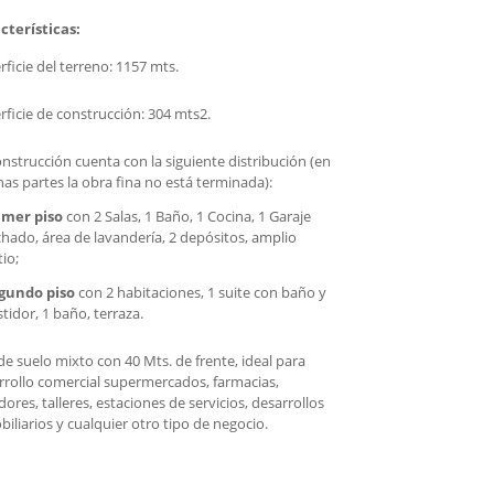
cterísticas:
ficie del terreno: 1157 mts.
rficie de construcción: 304 mts2.
onstrucción cuenta con la siguiente distribución (en
nas partes la obra fina no está terminada):
imer piso
con 2 Salas, 1 Baño, 1 Cocina, 1 Garaje
chado, área de lavandería, 2 depósitos, amplio
io;
gundo piso
con 2 habitaciones, 1 suite con baño y
tidor, 1 baño, terraza.
de suelo mixto con 40 Mts. de frente, ideal para
rrollo comercial supermercados, farmacias,
dores, talleres, estaciones de servicios, desarrollos
iliarios y cualquier otro tipo de negocio.