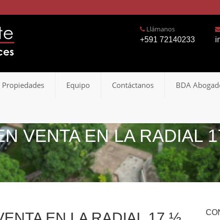
Llámanos
+591 72140233
i
 Propiedades
Equipo
Contáctanos
BDA Abogad
EN VENTA EN LA RADIAL 1
CO
VENTA EN LA RADIAL 17 ½