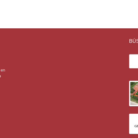
BÚ
 en
a