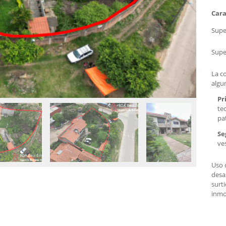
Cara
Super
Supe
La c
algu
Pr
te
pat
Se
ves
Uso 
desa
surti
inmob