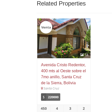
Related Properties
Venta
13
Avenida Cristo Redentor,
400 mts al Oeste sobre el
7mo anillo, Santa Cruz
de la Sierra, Bolivia
Santa Cruz
$
220000
450
4
3
2