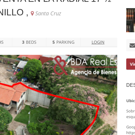
NILLO ,
Santa Cruz
HS
3
BEDS
5
PARKING
LOGIN
Vi
DE
Ubi
Sobre
esqu
Goog
http