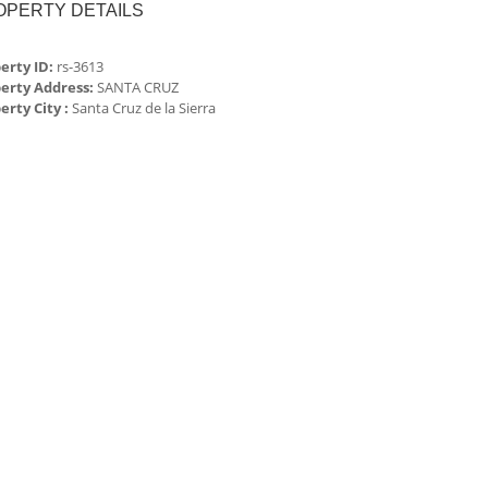
OPERTY DETAILS
erty ID:
rs-3613
erty Address:
SANTA CRUZ
erty City :
Santa Cruz de la Sierra